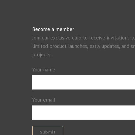
Become a member
Join our exclusive club to receive invitations t
limited product launches, early updates, and s
projects.
Your name
Your email