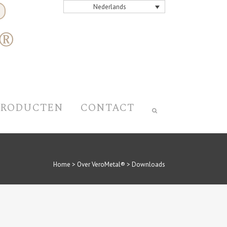
Nederlands
PRODUCTEN
CONTACT
Home
>
Over VeroMetal®
>
Downloads