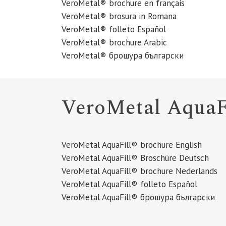
VeroMetal® brochure en français
VeroMetal® brosura in Romana
VeroMetal® folleto Español
VeroMetal® brochure Arabic
VeroMetal® брошура български
VeroMetal AquaF
VeroMetal AquaFill® brochure English
VeroMetal AquaFill® Broschüre Deutsch
VeroMetal AquaFill® brochure Nederlands
VeroMetal AquaFill® folleto Español
VeroMetal AquaFill® брошура български