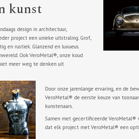
en kunst
daags design in architectuur,
eder project een unieke uitstraling. Grof,
stig en rustiek. Glanzend en luxueus.
ignwereld. Ook VeroMetal®, onze koud
 niet meer weg te denken uit
Door onze jarenlange ervaring, en de be
VeroMetal® de eerste keuze van toonaan
kunstenaars.
Samen met gecertificeerde VeroMetal® v
dat elk project met VeroMetal® een opti