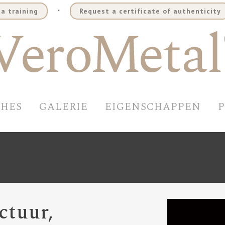
.
a training
Request a certificate of authenticity
SHES
GALERIE
EIGENSCHAPPEN
ctuur,