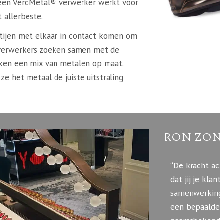
 een VeroMetal® verwerker werkt voor
 allerbeste.
rtijen met elkaar in contact komen om
 verwerkers zoeken samen met de
maken een mix van metalen op maat.
e het metaal de juiste uitstraling
RON ZON
“De kracht ac
dat jij je kl
samenwerking
een bepaalde