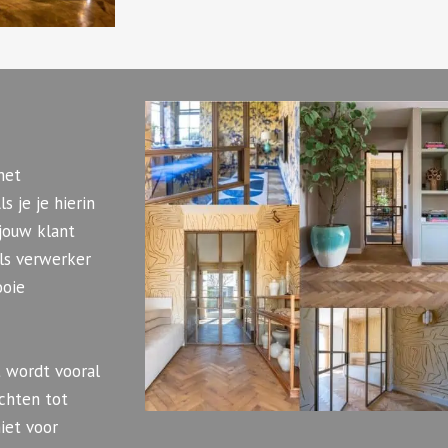
het
 je je hierin
jouw klant
als verwerker
ooie
 wordt vooral
chten tot
niet voor