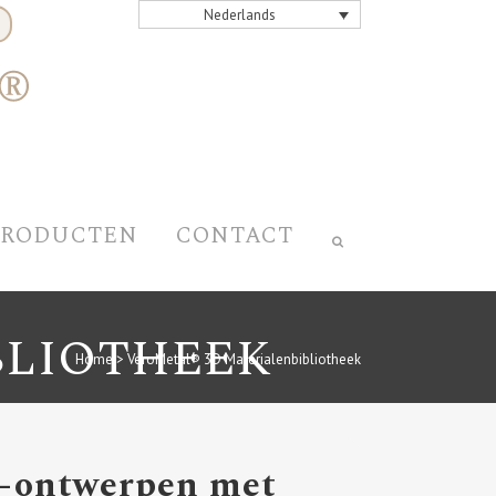
Nederlands
PRODUCTEN
CONTACT
BLIOTHEEK
Home
>
VeroMetal® 3D Materialenbibliotheek
D-ontwerpen met