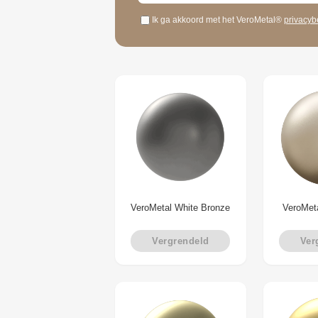
Ik ga akkoord met het VeroMetal®
privacyb
VeroMetal White Bronze
VeroMet
Vergrendeld
Ver