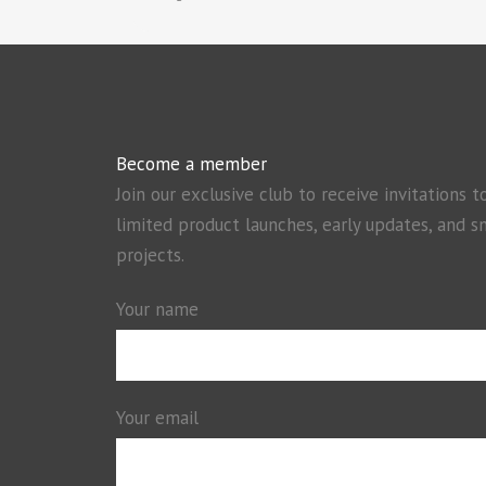
Become a member
Join our exclusive club to receive invitations t
limited product launches, early updates, and s
projects.
Your name
Your email