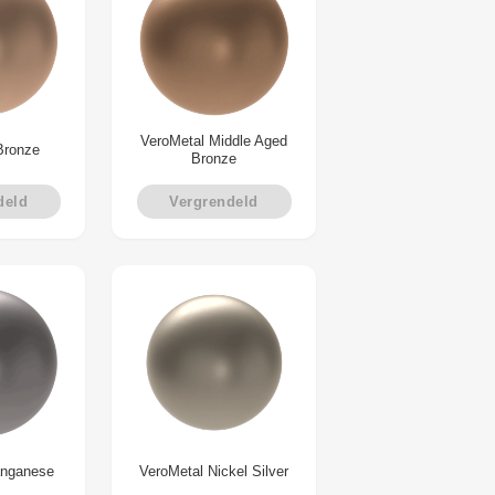
VeroMetal Middle Aged
Bronze
Bronze
deld
Vergrendeld
anganese
VeroMetal Nickel Silver