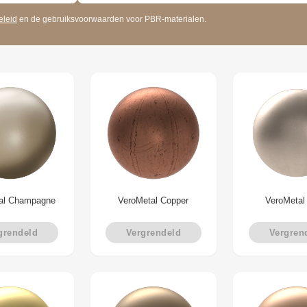
eleid
en de gebruiksvoorwaarden voor PBR-materialen.
al Champagne
VeroMetal Copper
VeroMetal
grendeld
Vergrendeld
Vergren