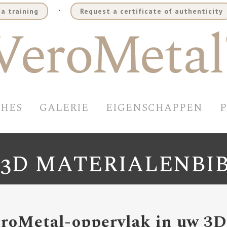
.
a training
Request a certificate of authenticity
SHES
GALERIE
EIGENSCHAPPEN
3D MATERIALENBI
VeroMetal-oppervlak in uw 3